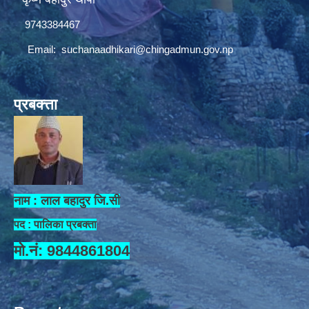
9743384467
Email:
suchanaadhikari@chingadmun.gov.np
प्रबक्त्ता
नाम : लाल बहादुर जि.सी
पद : पालिका प्रबक्ता
मो.नं: 9844861804