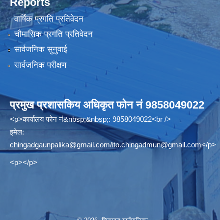
Reports
वार्षिक प्रगति प्रतिवेदन
चौमासिक प्रगति प्रतिवेदन
सार्वजनिक सुनुवाई
सार्वजनिक परीक्षण
प्रमुख प्रशासकिय अधिकृत फोन नं 9858049022
<p>कार्यालय फोन नं&nbsp;&nbsp;: 9858049022<br />
इमेल:
chingadgaunpalika@gmail.com
/
ito.chingadmun@gmail.com
</p>
<p></p>