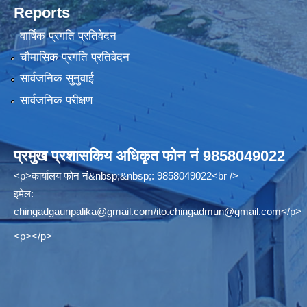
Reports
वार्षिक प्रगति प्रतिवेदन
चौमासिक प्रगति प्रतिवेदन
सार्वजनिक सुनुवाई
सार्वजनिक परीक्षण
प्रमुख प्रशासकिय अधिकृत फोन नं 9858049022
<p>कार्यालय फोन नं&nbsp;&nbsp;: 9858049022<br />
इमेल:
chingadgaunpalika@gmail.com
/
ito.chingadmun@gmail.com
</p>
<p></p>