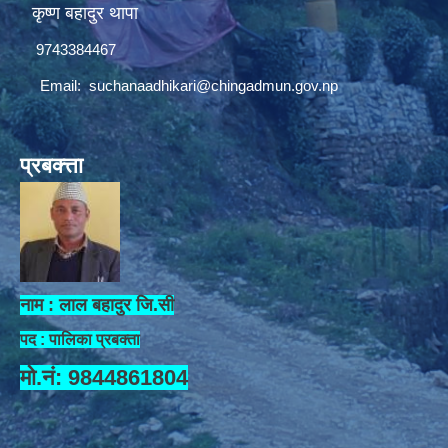
कृष्ण बहादुर थापा
9743384467
Email:
suchanaadhikari@chingadmun.gov.np
प्रबक्त्ता
नाम : लाल बहादुर जि.सी
पद : पालिका प्रबक्ता
मो.नं: 9844861804