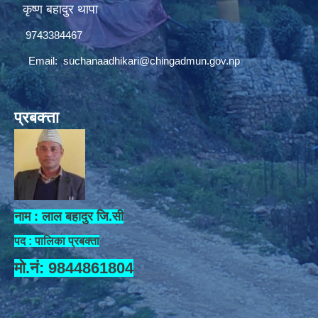
कृष्ण बहादुर थापा
9743384467
Email:
suchanaadhikari@chingadmun.gov.np
प्रबक्त्ता
नाम : लाल बहादुर जि.सी
पद : पालिका प्रबक्ता
मो.नं: 9844861804