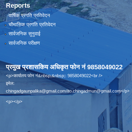
Reports
वार्षिक प्रगति प्रतिवेदन
चौमासिक प्रगति प्रतिवेदन
सार्वजनिक सुनुवाई
सार्वजनिक परीक्षण
प्रमुख प्रशासकिय अधिकृत फोन नं 9858049022
<p>कार्यालय फोन नं&nbsp;&nbsp;: 9858049022<br />
इमेल:
chingadgaunpalika@gmail.com
/
ito.chingadmun@gmail.com
</p>
<p></p>