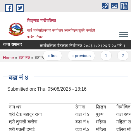
Skip to main content
चिङ्गाड गाउँपालिका
गाउँ कार्यपालिकाको कार्यालय अवलचिङ्ग,सुर्खेत,कर्णाली
प्रदेश, नेपाल
ताजा समाचार
कार्यपालिका बैठकका निर्यणहरु २०८३।०२।२६ र २७ गते ।
आ
Pages
« first
‹ previous
1
2
You are here
Home
»
वडा हरु
» वडा नं ४
वडा नं ४
Submitted on:
Thu, 05/08/2025 - 13:16
नाम थर
ठेगाना
लिङ्ग
निर्वाचि
श्री टेक बहादुर राना
वडा नं ४
पुरुष
वडा अध्य
श्री तुलसी कसेरा
वडा नं ४
महिला
महिला स
श्री पुतली दमाई
वडा नं.४
महिला
दलित मह