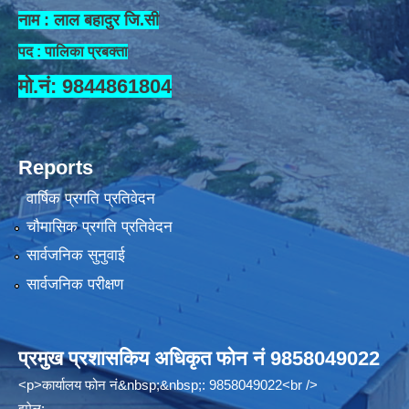
नाम : लाल बहादुर जि.सी
पद : पालिका प्रबक्ता
मो.नं: 9844861804
Reports
वार्षिक प्रगति प्रतिवेदन
चौमासिक प्रगति प्रतिवेदन
सार्वजनिक सुनुवाई
सार्वजनिक परीक्षण
प्रमुख प्रशासकिय अधिकृत फोन नं 9858049022
<p>कार्यालय फोन नं&nbsp;&nbsp;: 9858049022<br />
इमेल: