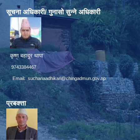
सूचना अधिकारी/ गुनासो सुन्ने अधिकारी
कृष्ण बहादुर थापा
9743384467
Email:
suchanaadhikari@chingadmun.gov.np
प्रबक्त्ता