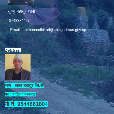
कृष्ण बहादुर थापा
9743384467
Email:
suchanaadhikari@chingadmun.gov.np
प्रबक्त्ता
नाम : लाल बहादुर जि.सी
पद : पालिका प्रबक्ता
मो.नं: 9844861804