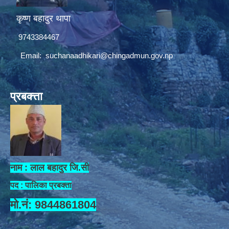
कृष्ण बहादुर थापा
9743384467
Email:
suchanaadhikari@chingadmun.gov.np
प्रबक्त्ता
नाम : लाल बहादुर जि.सी
पद : पालिका प्रबक्ता
मो.नं: 9844861804