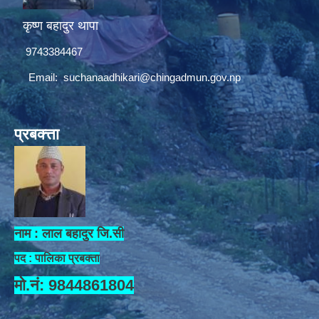
कृष्ण बहादुर थापा
9743384467
Email:
suchanaadhikari@chingadmun.gov.np
प्रबक्त्ता
नाम : लाल बहादुर जि.सी
पद : पालिका प्रबक्ता
मो.नं: 9844861804