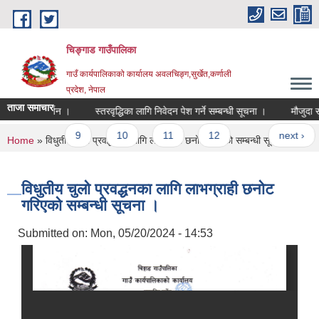
Skip to main content
चिङ्गाड गाउँपालिका
गाउँ कार्यपालिकाको कार्यालय अवलचिङ्ग,सुर्खेत,कर्णाली
प्रदेश, नेपाल
ताजा समाचार
ो मार्गदर्शन ।
स्तरवृद्धिका लागि निवेदन पेश गर्ने सम्बन्धी सूचना ।
मौजुदा सूचि दर्
7
8
9
10
11
12
…
next ›
You are here
Home
» विधुतीय चुलो प्रवद्धनका लागि लाभग्राही छनोट गरिएको सम्बन्धी सूचना ।
विधुतीय चुलो प्रवद्धनका लागि लाभग्राही छनोट
गरिएको सम्बन्धी सूचना ।
Submitted on:
Mon, 05/20/2024 - 14:53