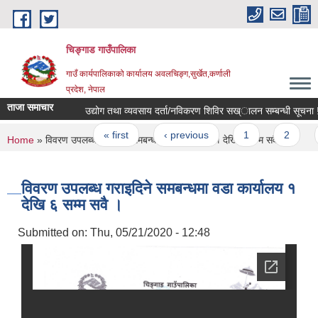
Skip to main content
चिङ्गाड गाउँपालिका
गाउँ कार्यपालिकाको कार्यालय अवलचिङ्ग,सुर्खेत,कर्णाली
प्रदेश, नेपाल
ताजा समाचार
उद्योग तथा व्यवसाय दर्ता/नविकरण शिविर सख्ालन सम्बन्धी सूचना !!
Pages
« first
‹ previous
1
2
3
You are here
Home
» विवरण उपलब्ध गराइदिने समबन्धमा वडा कार्यालय १ देखि ६ सम्म सवै ।
विवरण उपलब्ध गराइदिने समबन्धमा वडा कार्यालय १
देखि ६ सम्म सवै ।
Submitted on:
Thu, 05/21/2020 - 12:48