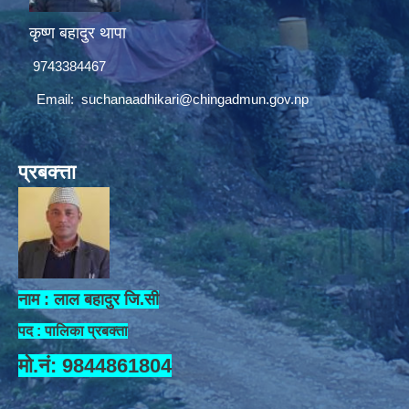
कृष्ण बहादुर थापा
9743384467
Email:
suchanaadhikari@chingadmun.gov.np
प्रबक्त्ता
नाम : लाल बहादुर जि.सी
पद : पालिका प्रबक्ता
मो.नं: 9844861804