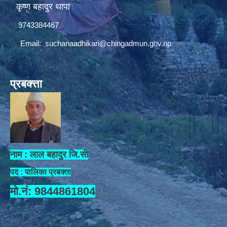
कृष्ण बहादुर थापा
9743384467
Email:
suchanaadhikari@chingadmun.gov.np
प्रबक्त्ता
नाम : लाल बहादुर जि.सी
पद : पालिका प्रबक्ता
मो.नं: 9844861804