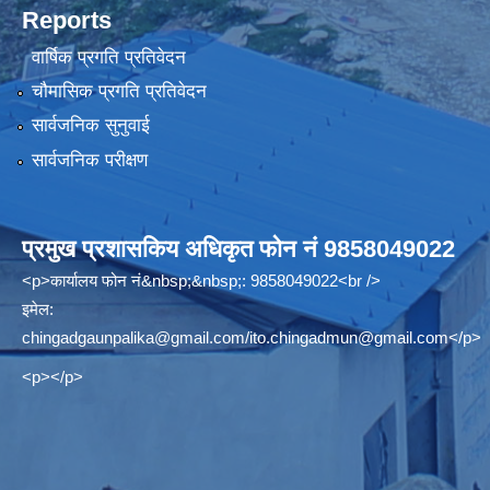
Reports
वार्षिक प्रगति प्रतिवेदन
चौमासिक प्रगति प्रतिवेदन
सार्वजनिक सुनुवाई
सार्वजनिक परीक्षण
प्रमुख प्रशासकिय अधिकृत फोन नं 9858049022
<p>कार्यालय फोन नं&nbsp;&nbsp;: 9858049022<br />
इमेल:
chingadgaunpalika@gmail.com
/
ito.chingadmun@gmail.com
</p>
<p></p>