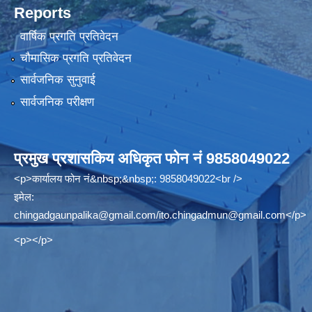
Reports
वार्षिक प्रगति प्रतिवेदन
चौमासिक प्रगति प्रतिवेदन
सार्वजनिक सुनुवाई
सार्वजनिक परीक्षण
प्रमुख प्रशासकिय अधिकृत फोन नं 9858049022
<p>कार्यालय फोन नं&nbsp;&nbsp;: 9858049022<br />
इमेल:
chingadgaunpalika@gmail.com
/
ito.chingadmun@gmail.com
</p>
<p></p>