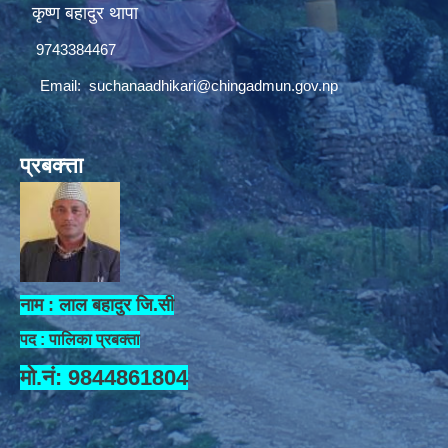
कृष्ण बहादुर थापा
9743384467
Email:
suchanaadhikari@chingadmun.gov.np
प्रबक्त्ता
नाम : लाल बहादुर जि.सी
पद : पालिका प्रबक्ता
मो.नं: 9844861804