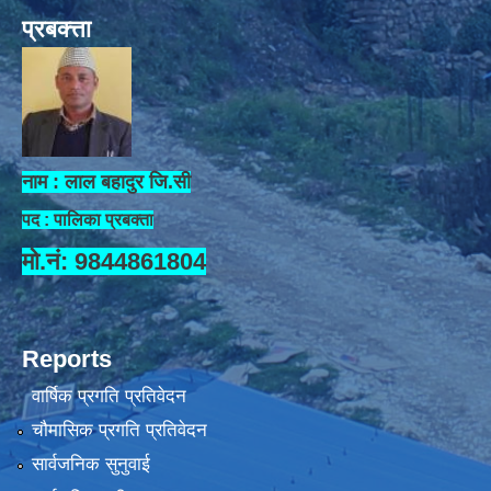
प्रबक्त्ता
नाम : लाल बहादुर जि.सी
पद : पालिका प्रबक्ता
मो.नं: 9844861804
Reports
वार्षिक प्रगति प्रतिवेदन
चौमासिक प्रगति प्रतिवेदन
सार्वजनिक सुनुवाई