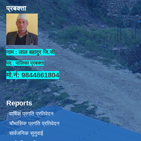
प्रबक्त्ता
नाम : लाल बहादुर जि.सी
पद : पालिका प्रबक्ता
मो.नं: 9844861804
Reports
वार्षिक प्रगति प्रतिवेदन
चौमासिक प्रगति प्रतिवेदन
सार्वजनिक सुनुवाई