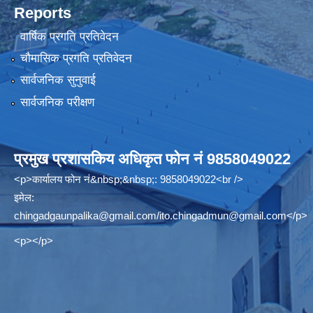
Reports
वार्षिक प्रगति प्रतिवेदन
चौमासिक प्रगति प्रतिवेदन
सार्वजनिक सुनुवाई
सार्वजनिक परीक्षण
प्रमुख प्रशासकिय अधिकृत फोन नं 9858049022
<p>कार्यालय फोन नं&nbsp;&nbsp;: 9858049022<br />
इमेल:
chingadgaunpalika@gmail.com
/
ito.chingadmun@gmail.com
</p>
<p></p>