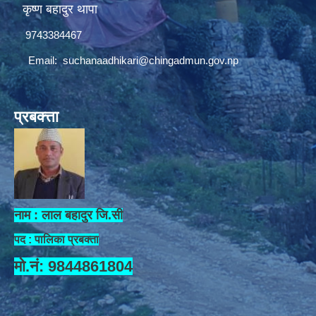
कृष्ण बहादुर थापा
9743384467
Email:
suchanaadhikari@chingadmun.gov.np
प्रबक्त्ता
नाम : लाल बहादुर जि.सी
पद : पालिका प्रबक्ता
मो.नं: 9844861804