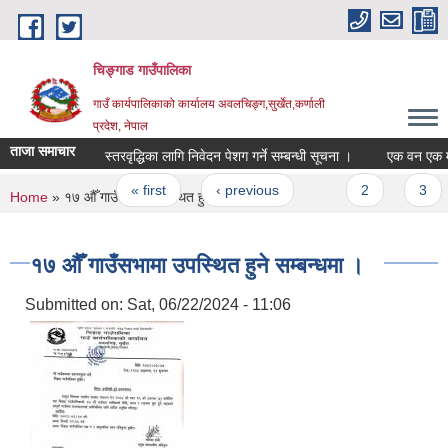
Skip to main content
चिङ्गाड गाउँपालिका
गाउँ कार्यपालिकाको कार्यालय अवलचिङ्ग,सुर्खेत,कर्णाली
प्रदेश, नेपाल
ताजा समाचार
स्तरवृद्धिका लागि निवेदन पेशग गर्ने सम्बन्धी सूचना ।
एक वन एक मा.वि. ए
Pages
« first
‹ previous
…
2
3
You are here
Home
» १७ औँ गाउँसभामा उपस्थित हुने सम्बन्धमा ।
१७ औँ गाउँसभामा उपस्थित हुने सम्बन्धमा ।
Submitted on:
Sat, 06/22/2024 - 11:06