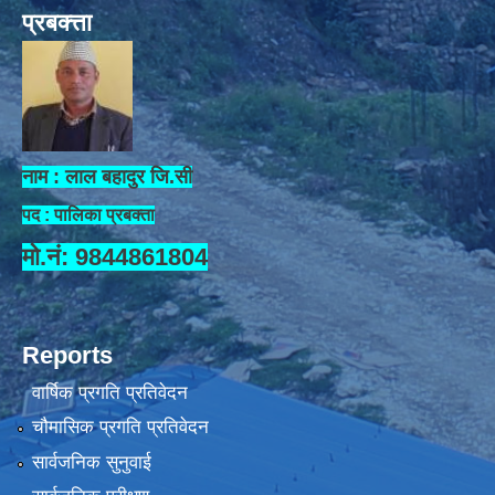
प्रबक्त्ता
नाम : लाल बहादुर जि.सी
पद : पालिका प्रबक्ता
मो.नं: 9844861804
Reports
वार्षिक प्रगति प्रतिवेदन
चौमासिक प्रगति प्रतिवेदन
सार्वजनिक सुनुवाई