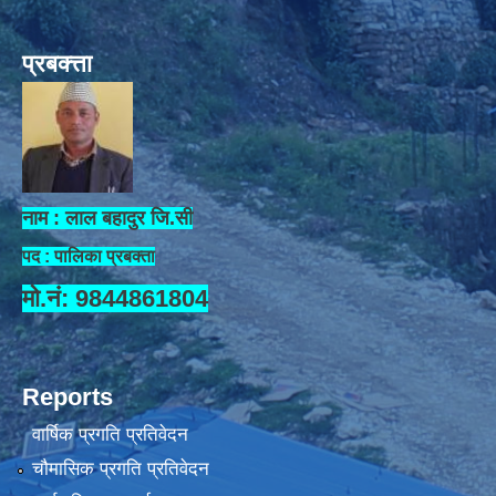
प्रबक्त्ता
नाम : लाल बहादुर जि.सी
पद : पालिका प्रबक्ता
मो.नं: 9844861804
Reports
वार्षिक प्रगति प्रतिवेदन
चौमासिक प्रगति प्रतिवेदन