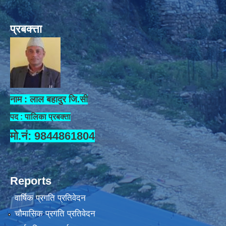
प्रबक्त्ता
नाम : लाल बहादुर जि.सी
पद : पालिका प्रबक्ता
मो.नं: 9844861804
Reports
वार्षिक प्रगति प्रतिवेदन
चौमासिक प्रगति प्रतिवेदन