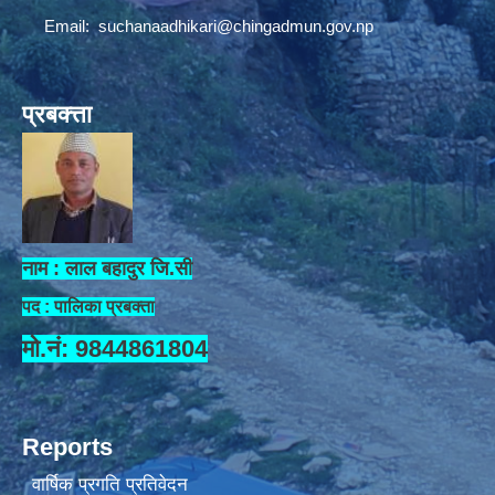
Email:
suchanaadhikari@chingadmun.gov.np
प्रबक्त्ता
नाम : लाल बहादुर जि.सी
पद : पालिका प्रबक्ता
मो.नं: 9844861804
Reports
वार्षिक प्रगति प्रतिवेदन