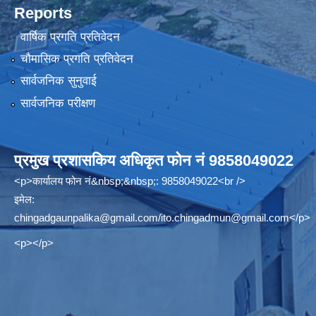
Reports
वार्षिक प्रगति प्रतिवेदन
चौमासिक प्रगति प्रतिवेदन
सार्वजनिक सुनुवाई
सार्वजनिक परीक्षण
प्रमुख प्रशासकिय अधिकृत फोन नं 9858049022
<p>कार्यालय फोन नं&nbsp;&nbsp;: 9858049022<br />
इमेल:
chingadgaunpalika@gmail.com
/
ito.chingadmun@gmail.com
</p>
<p></p>