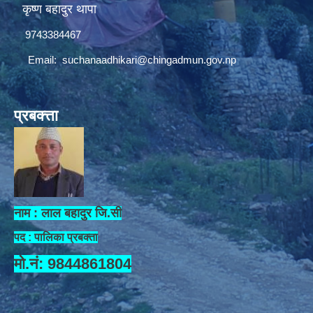
कृष्ण बहादुर थापा
9743384467
Email:
suchanaadhikari@chingadmun.gov.np
प्रबक्त्ता
नाम : लाल बहादुर जि.सी
पद : पालिका प्रबक्ता
मो.नं: 9844861804