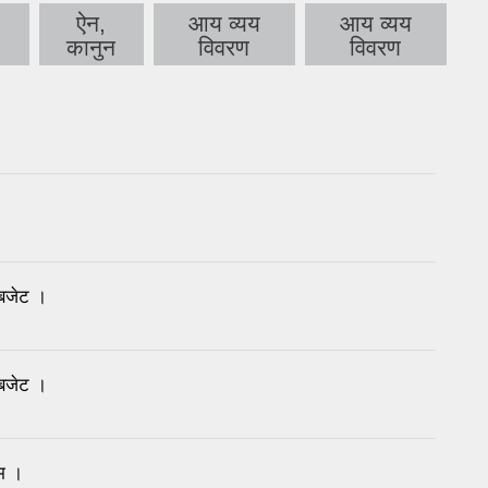
ऐन,
आय व्यय
आय व्यय
कानुन
विवरण
विवरण
बजेट ।
बजेट ।
म ।