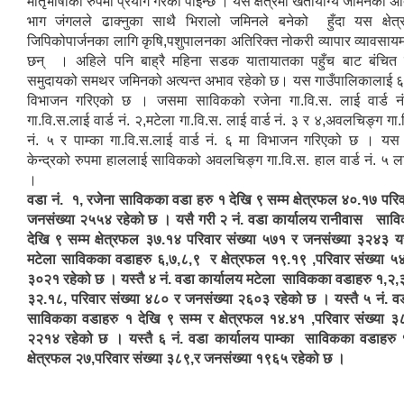
मातृभाषाको रुपमा प्रयोग गरेको पाईन्छ । यस क्षेत्रमा खेतीयोग्य जमिनका अत
भाग जंगलले ढाक्नुका साथै भिरालो जमिनले बनेको हुँदा यस क्षेत्
जिपिकोपार्जनका लागि कृषि,पशुपालनका अतिरिक्त नोकरी व्यापार व्यावसायम
छन् । अहिले पनि बाह्रै महिना सडक यातायातका पहुँच बाट बंचित य
समुदायको समथर जमिनको अत्यन्त अभाव रहेको छ। यस गाउँपालिकालाई ६
विभाजन गरिएको छ । जसमा साविकको रजेना गा.वि.स. लाई वार्ड नं
गा.वि.स.लाई वार्ड नं. २,मटेला गा.वि.स. लाई वार्ड नं. ३ र ४,अवलचिङ्ग गा.
नं. ५ र पाम्का गा.वि.स.लाई वार्ड नं. ६ मा विभाजन गरिएको छ । यस
केन्द्रको रुपमा हाललाई साविकको अवलचिङ्ग गा.वि.स. हाल वार्ड नं. ५ 
।
वडा नं. १, रजेना साविकका वडा हरु १ देखि ९ सम्म क्षेत्रफल ४०.१७ परि
जनसंख्या २५५४ रहेको छ । यसै गरी २ नं. वडा कार्यालय रानीवास साव
देखि ९ सम्म क्षेत्रफल ३७.१४ परिवार संख्या ५७१ र जनसंख्या ३२४३ यस
मटेला साविकका वडाहरु ६,७,८,९ र क्षेत्रफल १९.१९ ,परिवार संख्या ५
३०२१ रहेको छ । यस्तै ४ नं. वडा कार्यालय मटेला साविकका वडाहरु १,२,३
३२.१८, परिवार संख्या ४८० र जनसंख्या २६०३ रहेको छ । यस्तै ५ नं.
साविकका वडाहरु १ देखि ९ सम्म र क्षेत्रफल १४.४१ ,परिवार संख्या ३
२२१४ रहेको छ । यस्तै ६ नं. वडा कार्यालय पाम्का साविकका वडाहरु 
क्षेत्रफल २७,परिवार संख्या ३८९,र जनसंख्या १९६५ रहेको छ ।