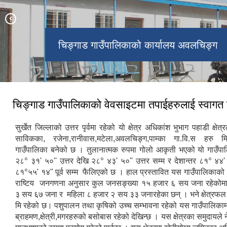
चिङ्गाड गाउँपालिकाको कार्यालय अवलचिङ्ग
भैरव माध्यमिक विद्यालय अवलचिङ्ग
जनता मावि रानिवास
चिङ्गाड गाउँपालिकाको वेवसाइटमा तपाईहरुलाई स्वागत
सुर्खेत जिल्लाको उत्तर पृर्वमा रहेको यो क्षेत्र अधिकांश भुभाग पहाडी क्षे
साविकका, रजेना,रानीवास,मटेला,अवलचिङ्ग,पाम्का गा.वि.स हरु म
गाउँपालिका बनेको छ । तुलानात्मक रुपमा गोलो आकृती भएको यो गाउँपाल
०
०
०
२८
३१' ५०'' उत्तर देखि २८
४३' ५०'' उत्तर सम्म र देशान्तर ८१
४४' ५
०
८१
५५' १४'' पूर्व सम्म फैलिएको छ । हाल प्रस्तावित यस गाउँपालिका
राष्टिय जनगणना अनुसार कुल जनसङ्ख्या १५ हजार ६ सय जना रहेकोमा 
३ सय ६७ जना र महिला ८ हजार २ सय ३३ जनारहेका छन् । भने क्षेत्रफल 
मि रहेको छ। पशुपालन तथा कृषिको उच्च सम्भावना रहेको यस गाउँपालिकाम
ब्राहमण,क्षेत्री,मगरहरुको बसोबास रहेको देखिन्छ । यस क्षेत्रका समुदायले 