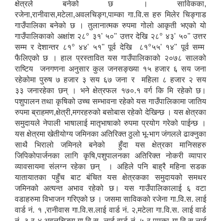
क्षेत्रले बनेको छ । साविकका,
रजेना,रानीवास,मटेला,अवलचिङ्ग,पाम्का गा.वि.स हरु मिलेर चिङ्गाड
गाउँपालिका बनेको छ । तुलानात्मक रुपमा गोलो आकृती भएको यो
०
०
गाउँपालिकाको अक्षांश २८
३१' ५०'' उत्तर देखि २८
४३' ५०'' उत्तर
०
०
सम्म र देशान्तर ८१
४४' ५१'' पूर्व देखि ८१
५५' १४'' पूर्व सम्म
फैलिएको छ । हाल प्रस्तावित यस गाउँपालिकाको २०७८ सालको
राष्टिय जनगणना अनुसार कुल जनसङ्ख्या १५ हजार ६ सय जना
रहेकोमा पुरुष ७ हजार ३ सय ६७ जना र महिला ८ हजार २ सय
३३ जनारहेका छन् । भने क्षेत्रफल १७०.१ वर्ग कि मि रहेको छ।
पशुपालन तथा कृषिको उच्च सम्भावना रहेको यस गाउँपालिकामा जातिय
रुपमा ब्राहमण,क्षेत्री,मगरहरुको बसोबास रहेको देखिन्छ । यस क्षेत्रका
समुदायले नेपाली भाषालाई मातृभाषाको रुपमा प्रयोग गरेको पाईन्छ ।
यस क्षेत्रमा खेतीयोग्य जमिनका अतिरिक्त ठुलो भू-भाग जंगलले ढाक्नुका
साथै भिरालो जमिनले बनेको हुँदा यस क्षेत्रका मानिसहरु
जिपिकोपार्जनका लागि कृषि,पशुपालनका अतिरिक्त नोकरी व्यापार
व्यावसायमा संलग्न रहेका छन् । अहिले पनि बाह्रै महिना सडक
यातायातका पहुँच बाट बंचित यस क्षेत्रकका समुदायको समथर
जमिनको अत्यन्त अभाव रहेको छ। यस गाउँपालिकालाई ६ वटा
वडाहरुमा विभाजन गरिएको छ । जसमा साविकको रजेना गा.वि.स. लाई
वार्ड नं. १ ,रानीवास गा.वि.स.लाई वार्ड नं. २,मटेला गा.वि.स. लाई वार्ड
नं. ३ र ४,अवलचिङ्ग गा.वि.स. लाई वार्ड नं. ५ र पाम्का गा.वि.स.लाई