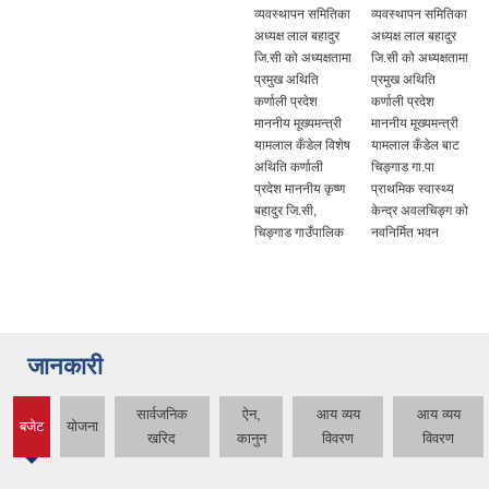
व्यवस्थापन समितिका
व्यवस्थापन समितिका
अध्यक्ष लाल बहादुर
अध्यक्ष लाल बहादुर
जि.सी को अध्यक्षतामा
जि.सी को अध्यक्षतामा
प्रमुख अथिति
प्रमुख अथिति
कर्णाली प्रदेश
कर्णाली प्रदेश
माननीय मूख्यमन्त्री
माननीय मूख्यमन्त्री
यामलाल कँडेल विशेष
यामलाल कँडेल बाट
अथिति कर्णाली
चिङ्गाड गा.पा
प्रदेश माननीय कृष्ण
प्राथमिक स्वास्थ्य
बहादुर जि.सी,
केन्द्र अवलचिङ्ग को
चिङ्गाड गाउँपालिक
नवनिर्मित भवन
जानकारी
सार्वजनिक
ऐन,
आय व्यय
आय व्यय
बजेट
योजना
(active
खरिद
कानुन
विवरण
विवरण
tab)