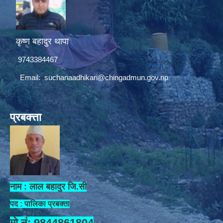
कृष्ण बहादुर थापा
9743384467
Email:
suchanaadhikari@chingadmun.gov.np
प्रबक्त्ता
नाम : लाल बहादुर जि.सी
पद : पालिका प्रबक्ता
मो.नं: 9844861804