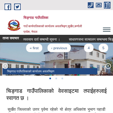
Skip to main content
चिङ्गाड गाउँपालिका
गाउँ कार्यपालिकाको कार्यालय अवलचिङ्ग,सुर्खेत,कर्णाली
प्रदेश, नेपाल
ताजा समाचार
व्यवसाय दर्ता सम्बन्धी सूचना ।
साधारणसभा सञ्चालन सम्बन्धमा चिङ्गाड गाउ
Pages
« first
‹ previous
…
4
5
6
चिङ्गाड गाउँपालिकाको कार्यालय अवलचिङ्ग
भैरव माध्यमिक विद्यालय अवलचिङ्ग
जनता मावि रानिवास
चिङ्गाड गाउँपालिकाको वेवसाइटमा तपाईहरुलाई
स्वागत छ ।
सुर्खेत जिल्लाको उत्तर पृर्वमा रहेको यो क्षेत्र अधिकांश भुभाग पहाडी