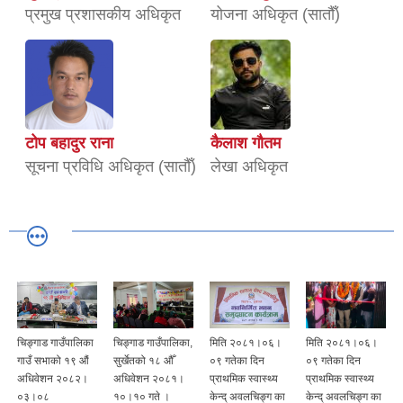
प्रमुख प्रशासकीय अधिकृत
योजना अधिकृत (सातौँ)
टोप बहादुर राना
कैलाश गौतम
सूचना प्रविधि अधिकृत (सातौँ)
लेखा अधिकृत
चिङ्गाड गाउँपालिका
चिङ्गाड गाउँपालिका,
मिति २०८१।०६।
मिति २०८१।०६।
गाउँ सभाको १९ औं
सुर्खेतको १८ औँ
०९ गतेका दिन
०९ गतेका दिन
अधिवेशन २०८२।
अधिवेशन २०८१।
प्राथमिक स्वास्थ्य
प्राथमिक स्वास्थ्य
०३।०८
१०।१० गते ।
केन्द् अवलचिङ्ग का
केन्द् अवलचिङ्ग का